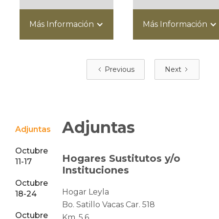
Más Información
Más Información
Previous
Next
Adjuntas
Adjuntas
Octubre
dades y
Hogares Sustitutos y/o
11-17
s
Instituciones
Octubre
 Personas de
Hogar Leyla
18-24
ntas
Bo. Satillo Vacas Car. 518
Octubre
mpia
Km. 5.6